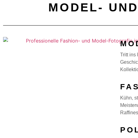
MODEL- UND
MO
Tritt in
Geschic
Kollekt
FA
Kühn, st
Meisterw
Raffine
PO