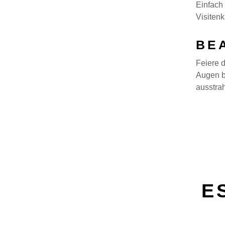
Einfach 
Visitenk
BE
Feiere 
Augen b
ausstrah
E